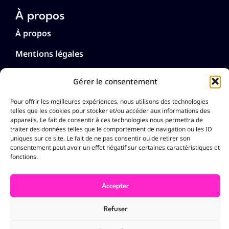
À propos
À propos
Mentions légales
Politique de cookies (UE)
Gérer le consentement
Politique de confidentialité
Pour offrir les meilleures expériences, nous utilisons des technologies
telles que les cookies pour stocker et/ou accéder aux informations des
Langues
appareils. Le fait de consentir à ces technologies nous permettra de
traiter des données telles que le comportement de navigation ou les ID
Français
uniques sur ce site. Le fait de ne pas consentir ou de retirer son
English
consentement peut avoir un effet négatif sur certaines caractéristiques et
fonctions.
Deutsch
Nederlands
Español
Accepter
Português
Italiano
Refuser