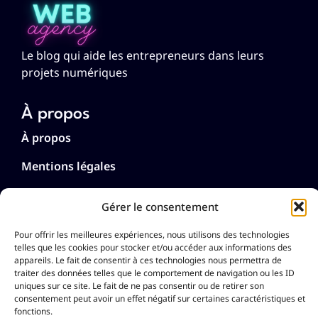
Le blog qui aide les entrepreneurs dans leurs
projets numériques
À propos
À propos
Mentions légales
Politique de cookies (UE)
Gérer le consentement
Politique de confidentialité
Pour offrir les meilleures expériences, nous utilisons des technologies
telles que les cookies pour stocker et/ou accéder aux informations des
Langues
appareils. Le fait de consentir à ces technologies nous permettra de
traiter des données telles que le comportement de navigation ou les ID
Français
uniques sur ce site. Le fait de ne pas consentir ou de retirer son
English
consentement peut avoir un effet négatif sur certaines caractéristiques et
Deutsch
fonctions.