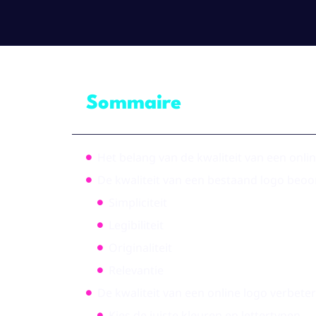
Sommaire
Het belang van de kwaliteit van een onli
De kwaliteit van een bestaand logo beoo
Simpliciteit
Legibiliteit
Originaliteit
Relevantie
De kwaliteit van een online logo verbeter
Kies de juiste kleuren en lettertypen