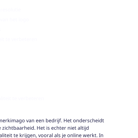
resolutie
van het logo
s
it te verbeteren
iteit te verbeteren
 merkimago van een bedrijf. Het onderscheidt
zichtbaarheid. Het is echter niet altijd
teit te krijgen, vooral als je online werkt. In