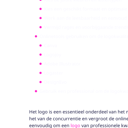
Kies een geschikt formaat en optimale 
Werk aan de leesbaarheid en eenvoud 
Vermijd rages en voorbijgaande trend
Onlinetools gebruiken om de logokwalite
Canva
Logojoy
Adobe Illustrator
Logaster
DesignEvo
Gebruik een professional om de logokwal
Het logo is een essentieel onderdeel van het
het van de concurrentie en vergroot de online 
eenvoudig om een
logo
van professionele kwali