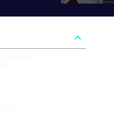
ne logo begrijpen
rdelen
en: tips