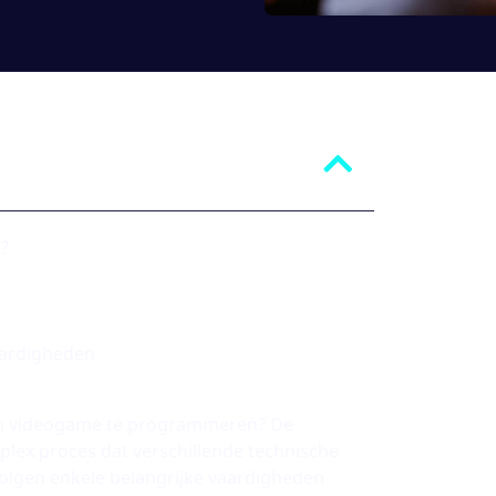
?
aardigheden
en videogame te programmeren? De
lex proces dat verschillende technische
volgen enkele belangrijke vaardigheden