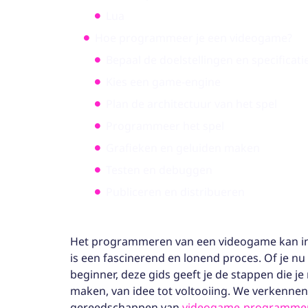
Lua
Hoe programmeer je een videogame?
Bepaal de doelstellingen en specificati
Kies een game-engine
Plan de architectuur van het spel
Programmeer het spel
Grafieken en geluiden maken
Testen en debuggen
Publiceren en distribueren
Het programmeren van een videogame kan int
is een fascinerend en lonend proces. Of je n
beginner, deze gids geeft je de stappen die j
maken, van idee tot voltooiing. We verkennen
gereedschappen van
videogame-programme