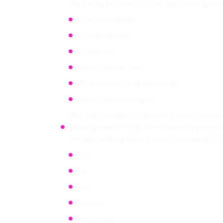
die nodig kunnen zijn om een videogam
Programmeren
Gameontwerp
Grafieken
Geluid en muziek
Wiskunde en natuurkunde
Testen en debuggen
Wat zijn de meest gebruikte programme
videogames? Er zijn verschillende prog
om een videogame te programmeren. Dit z
C++
C#
Java
Python
JavaScript