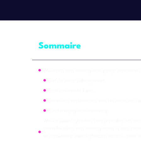
Sommaire
Waarom een videogame programmeren 
Liefde voor videogames
Professionele kans
Leren en verbeteren van technische v
Onderwijsgame-ontwerp
Welke vaardigheden heb je nodig om e
ontwikkeling van videogames is een comp
en creatieve vaardigheden vereist. Hier 