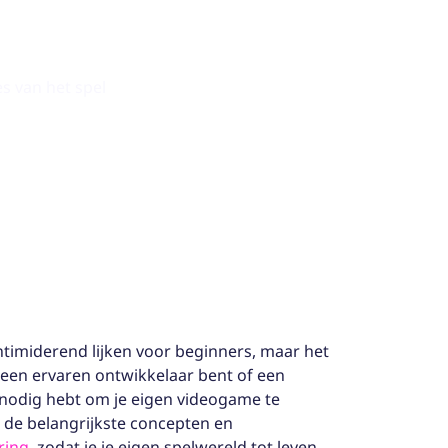
es van het spel
imiderend lijken voor beginners, maar het
u een ervaren ontwikkelaar bent of een
e nodig hebt om je eigen videogame te
 de belangrijkste concepten en
ring
, zodat je je eigen spelwereld tot leven