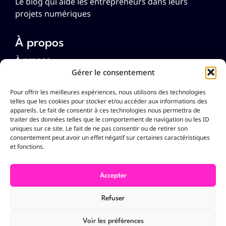
Le blog qui aide les entrepreneurs dans leurs
projets numériques
À propos
À propos
Gérer le consentement
Mentions légales
Pour offrir les meilleures expériences, nous utilisons des technologies
Politique de cookies (UE)
telles que les cookies pour stocker et/ou accéder aux informations des
appareils. Le fait de consentir à ces technologies nous permettra de
Politique de confidentialité
traiter des données telles que le comportement de navigation ou les ID
uniques sur ce site. Le fait de ne pas consentir ou de retirer son
consentement peut avoir un effet négatif sur certaines caractéristiques
Langues
et fonctions.
Français
English
Accepter
Deutsch
Nederlands
Refuser
Español
Português
Voir les préférences