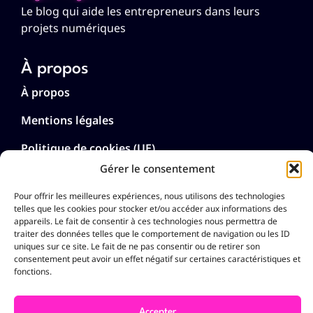
Le blog qui aide les entrepreneurs dans leurs
projets numériques
À propos
À propos
Mentions légales
Politique de cookies (UE)
Gérer le consentement
Politique de confidentialité
Pour offrir les meilleures expériences, nous utilisons des technologies
telles que les cookies pour stocker et/ou accéder aux informations des
Langues
appareils. Le fait de consentir à ces technologies nous permettra de
Français
traiter des données telles que le comportement de navigation ou les ID
English
uniques sur ce site. Le fait de ne pas consentir ou de retirer son
consentement peut avoir un effet négatif sur certaines caractéristiques et
Deutsch
fonctions.
Nederlands
Español
Accepter